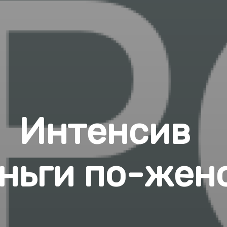
Интенсив
ньги по-жен